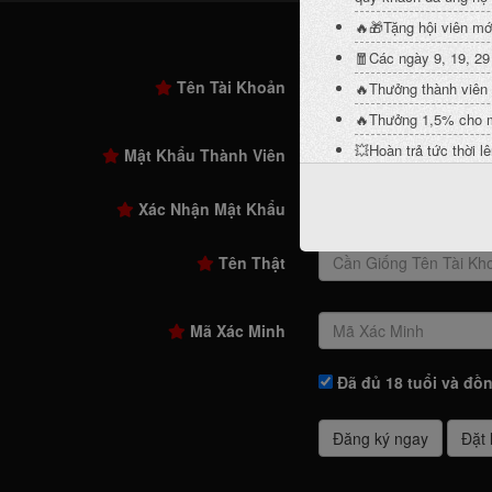
🔥🎁Tặng hội viên mớ
🧧Các ngày 9, 19, 29 
Tên Tài Khoản
🔥Thưởng thành viên 
🔥Thưởng 1,5% cho mỗ
💥Hoàn trả tức thời l
Mật Khẩu Thành Viên
💥Ngày 9 hàng tháng 
Xác Nhận Mật Khẩu
🎡Vòng quay may mắn
🔥Đặt cược baccarat 
Tên Thật
mỗi tháng lên đến 80
🏆Chào mừng quý khác
Mã Xác Minh
hết sức lôi cuốn, chư
tặng thưởng, khuyến 
Đã đủ 18 tuổi và đồ
tôi để được trải nghi
Đăng ký ngay
Đặt 