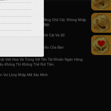
ừ 2-15 Kí Tự, Phải Bắt Đầu Bằng Chữ Cái, Không Nhập
ấu Cách Và Các Ký Tự Đặc Biệt.
ơn 6 Ký Tự Phải Bao Gồm Chữ Cái Và Số
ui Lòng Xác Nhận Lại Mật Khẩu Của Bạn
00.000 VND, hoa hồng
hải Viết Hoa Và Trùng Với Tên Tài Khoản Ngân Hàng,
ếu Không Thì Không Thể Rút Tiền.
ới các tựa game mới
in Vui Lòng Nhập Mã Xác Minh
n, mỗi lần nạp đều
u tiên đến với chúng
à đầy may mắn !!!