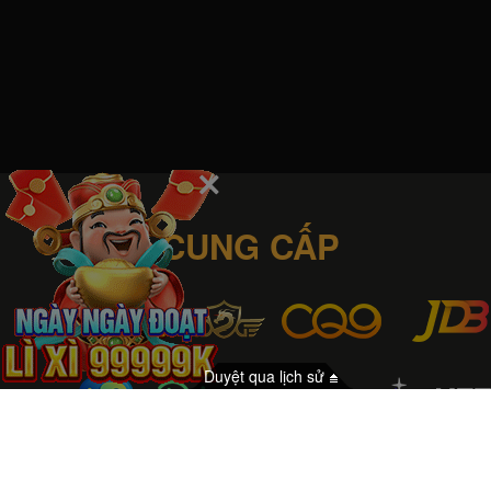
NHÀ CUNG CẤP
Duyệt qua lịch sử